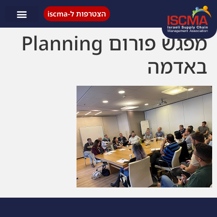
הצטרפות ל-iscma
פעילות ISCMA
מפגש פורום Planning
באדמה