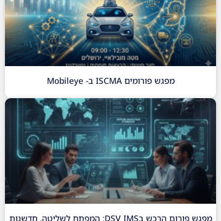
מפגש פורומים ISCMA ב- Mobileye
מפגש פורום הרכש בDSV IMS: המפתח לשליטה, חדשנות