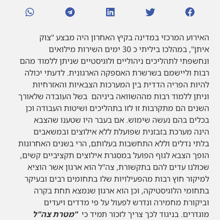
האירוע המרכזי במדינה בקיץ האחרון היה מבצע "צוק
איתן", במהלכו ביליתי כ 30 ימים השירות מילואים
ונחשפתי לתהליכים ניהוליים ולוגיסטיים שניתן ללמוד מהם
רבות וליישמם בשרשרת האספקה הארגונית. לדעתי יכולה
להיות הפריה הדדית בין המערכות הצבאיות והאזרחיות
וניתן ללמוד רבות מההשוואה ביניהם בשל העובדה שלאורך
השנים הם מתקרבות זו לזו בתהליכים ושיטות העבודה וכן
בכלים בהם נעשה שימוש. אם בעבר היו שטענו שהצבא
הינה מערכת בזבזנית שפועלת ללא אילוצים ובמשאבים
בלתי נדלים וללא התחשבות בעלותם, הרי בשנים האחרונות
הופך הצבא לגוף הפועל במסגרת אילוצים תקציביים קשים,
שכולנו עדים להם בתקשורת, צה"ל הוא ארגון אשר הוציא
למיקור חוץ רבות מהפעילויות שלו בתחומים רבים ובעיקר
בתחומי הלוגיסטיקה, וכן הוא ארגון שנמצא תחת בקרה
וביקורת מחמירה ונדרש לפעול על פי מדדים ויעדים
מוגדרים. בניגוד לכך צריך לזכור תמיד כי
"מטרת צה"ל