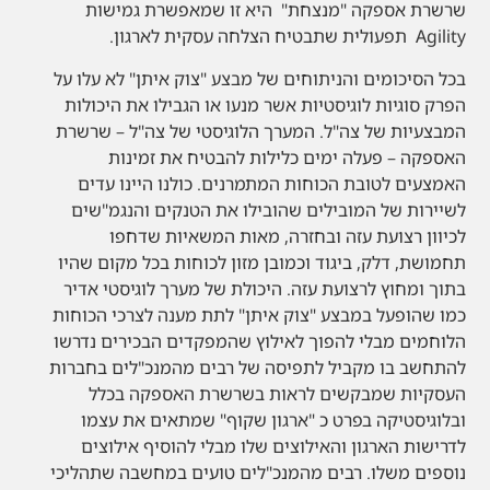
שרשרת אספקה "מנצחת" היא זו שמאפשרת גמישות
Agility תפעולית שתבטיח הצלחה עסקית לארגון.
בכל הסיכומים והניתוחים של מבצע "צוק איתן" לא עלו על
הפרק סוגיות לוגיסטיות אשר מנעו או הגבילו את היכולות
המבצעיות של צה"ל. המערך הלוגיסטי של צה"ל – שרשרת
האספקה – פעלה ימים כלילות להבטיח את זמינות
האמצעים לטובת הכוחות המתמרנים. כולנו היינו עדים
לשיירות של המובילים שהובילו את הטנקים והנגמ"שים
לכיוון רצועת עזה ובחזרה, מאות המשאיות שדחפו
תחמושת, דלק, ביגוד וכמובן מזון לכוחות בכל מקום שהיו
בתוך ומחוץ לרצועת עזה. היכולת של מערך לוגיסטי אדיר
כמו שהופעל במבצע "צוק איתן" לתת מענה לצרכי הכוחות
הלוחמים מבלי להפוך לאילוץ שהמפקדים הבכירים נדרשו
להתחשב בו מקביל לתפיסה של רבים מהמנכ"לים בחברות
העסקיות שמבקשים לראות בשרשרת האספקה בכלל
ובלוגיסטיקה בפרט כ "ארגון שקוף" שמתאים את עצמו
לדרישות הארגון והאילוצים שלו מבלי להוסיף אילוצים
נוספים משלו. רבים מהמנכ"לים טועים במחשבה שתהליכי