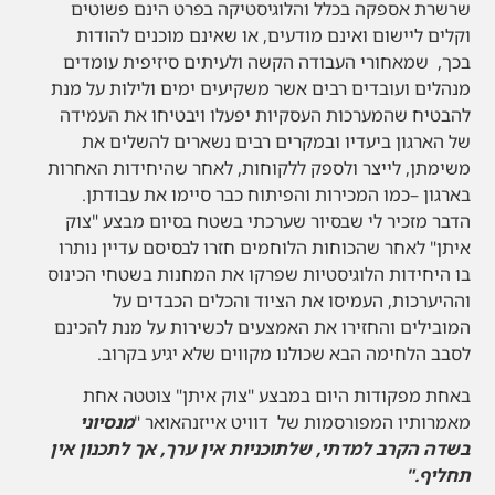
שרשרת אספקה בכלל והלוגיסטיקה בפרט הינם פשוטים
וקלים ליישום ואינם מודעים, או שאינם מוכנים להודות
בכך, שמאחורי העבודה הקשה ולעיתים סיזיפית עומדים
מנהלים ועובדים רבים אשר משקיעים ימים ולילות על מנת
להבטיח שהמערכות העסקיות יפעלו ויבטיחו את העמידה
של הארגון ביעדיו ובמקרים רבים נשארים להשלים את
משימתן, לייצר ולספק ללקוחות, לאחר שהיחידות האחרות
בארגון –כמו המכירות והפיתוח כבר סיימו את עבודתן.
הדבר מזכיר לי שבסיור שערכתי בשטח בסיום מבצע "צוק
איתן" לאחר שהכוחות הלוחמים חזרו לבסיסם עדיין נותרו
בו היחידות הלוגיסטיות שפרקו את המחנות בשטחי הכינוס
וההיערכות, העמיסו את הציוד והכלים הכבדים על
המובילים והחזירו את האמצעים לכשירות על מנת להכינם
לסבב הלחימה הבא שכולנו מקווים שלא יגיע בקרוב.
באחת מפקודות היום במבצע "צוק איתן" צוטטה אחת
מאמרותיו המפורסמות של דוויט אייזנהאואר "
מנסיוני
בשדה הקרב למדתי, שלתוכניות אין ערך, אך לתכנון אין
תחליף."