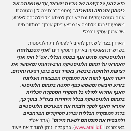
היא להגן על קיומה של מדינת ישראל, על עצמאותה ועל
ביטחון אזרחיה ותושביה"
(מסמך "רוח צה"ל") ומטרה זו
אינה מטרה עסקית וגם לא ניתן למצוא מקבילה זהה לאירוע
משמעותי כמו מלחמה או מבצע "צוק איתן" במחזור חייו
של ארגון עסקי נורמלי.
הארגון בצה"ל שניתן להקביל לפעילויות הלוגיסטית
בשרשרת האספקה בארגון העסקי הינו "
אגף הטכנולוגיה
והלוגיסטיקה שהינו אגף במטה הכללי. אט"ל הינו אגף
האחראי על תחום הלוגיסטיקה הרב-זרועתי ומאפשר את
רציפות הלחימה ביבשה, באוויר ובים בזמן רגיעה וחירום.
ייעוד האגף להוות את המפקדה המבצעית העליונה
בזרוע היבשה ומשמש כגוף המטה בתחום הלוגיסטי.
האגף אחראי למילוי כל תפקידי המפקדה הכללית
בתחום הלוגיסטיקה בכלל היחידות בצה"ל. בתוך כך,
אחראי האגף לפקד ולבנות את המערכים הלוגיסטיים
בדרג המפקדה הכללית ובדרג הפיקודים המרחביים
ולהבטיח את מוכנותם לשעת חירום"
(אתר אט"ל
באינטרנט
www.atal.idf.il
). בהקבלה ניתן להגדיר את ייעוד