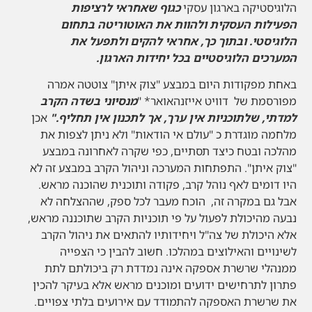
הלוגיסטיקה בארגון עסקי
כגוף שאחראי לרציפות
הפעילות העסקית ולהוות את האוטוריטה בתחום
הלוגיסטי. ובתוך כך, אחראי להקים ולתפעל את
המערכים הלוגיסטיים בכל יחידות הארגון
.
באחת מפקודות היום במבצע "צוק איתן" צוטטה אמרה
מפורסמת של דוויט אייזנהאואר* "
מנסיוני בשדה הקרב
למדתי, שלתוכניות אין ערך, אך לתכנון אין תחליף."
אכן
מלחמה מוגדרת כ "עולם אי הודאות" ולא ניתן לצפות את
מהלכה ובטח כיצד תסתיים, כפי שקרה לאחרונה במבצע
"צוק איתן". התפתחות המערכה וניהול הקרב במבצע זה לא
היו דומים לאף נוהל קרב, פקודה ותוכנית שהוכנה מראש.
אבל גם במקרה זה, הוכח מעבר לכל ספק, שההצלחה לא
נבעה מהיכולת לפעול על פי תוכניות הקרב שתוכננה מראש,
אלא היכולת של צה"ל ויחידותיו להתאים את ניהול הקרב
לשינויים והאילוצים במהלכו. חשוב להבין כי הצפייה
ממנהלי שרשרת אספקה אינה נמדדת רק ביכולתם לתת
פתרון לתרחישים ידועים ומוכנים מראש אלא בעיקר להכין
את שרשרת האספקה להתמודד עם אירועים בלתי צפויים.